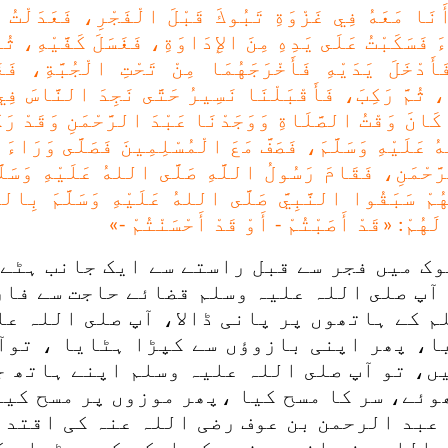
َنَا مَعَهُ فِي غَزْوَةِ تَبُوكَ قَبْلَ الْفَجْرِ، فَعَدَلْتُ 
ءَ فَسَكَبْتُ عَلَى يَدِهِ مِنَ الإِدَاوَةِ، فَغَسَلَ كَفَّيْهِ، ثُمّ
أَدْخَلَ يَدَيْهِ فَأَخْرَجَهُمَا مِنْ تَحْتِ الْجُبَّةِ، فَغ
ْهِ، ثُمَّ رَكِبَ، فَأَقْبَلْنَا نَسِيرُ حَتَّى نَجِدَ النَّاسَ فِ
كَانَ وَقْتُ الصَّلَاةِ وَوَجَدْنَا عَبْدَ الرَّحْمَنِ وَقَدْ رَكَ
َلَيْهِ وَسَلَّمَ، فَصَفَّ مَعَ الْمُسْلِمِينَ فَصَلَّى وَرَاءَ ع
رَّحْمَنِ، فَقَامَ رَسُولُ اللَّهِ صَلَّى اللهُ عَلَيْهِ وَسَلّ
ُمْ سَبَقُوا النَّبِيَّ صَلَّى اللهُ عَلَيْهِ وَسَلَّمَ بِالصّ
َهُمْ: «قَدْ أَصَبْتُمْ - أَوْ قَدْ أَحْسَنْتُمْ -»
ک میں فجر سے قبل راستے سے ایک جانب ہٹے 
 آپ صلى اللہ علیہ وسلم قضائے حاجت سے فار
م کے ہاتھوں پر پانی ڈالا، آپ صلى اللہ عل
ا، پھر اپنی بازوؤں سے کپڑا ہٹایا ، توآ
ں، تو آپ صلى اللہ علیہ وسلم اپنے ہاتھ ج
وئے، سر کا مسح کیا ،پھر موزوں پر مسح کیا
 عبد الرحمن بن عوف رضی اللہ عنہ کی اقتدا