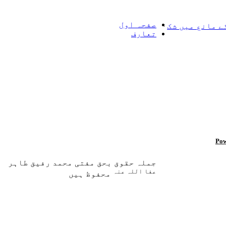
صفحہ اول
ع میں شک
=> مسائل طلاق
سیاہ خضاب (داڑھی کالی کرنے) ک
تعارف
Pow
جملہ حقوق بحق مفتی محمد رفیق طاہر
عفا اللہ عنہ
محفوظ ہیں