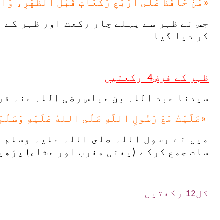
«مَنْ حَافَظَ عَلَى أَرْبَعِ رَكَعَاتٍ قَبْلَ الظُّهْرِ، وَأَ
جس نے ظہر سے پہلے چار رکعت اور ظہر کے 
کر دیا گیا
ظہر کے فرض4 رکعتیں
سیدنا عبد اللہ بن عباس رضی اللہ عنہ فر
«صَلَّيْتُ مَعَ رَسُولِ اللَّهِ صَلَّى اللهُ عَلَيْهِ وَسَلّ
میں نے رسول اللہ صلى اللہ علیہ وسلم ک
سات جمع کرکے (یعنی مغرب اور عشاء) پڑھی
کل12 رکعتیں