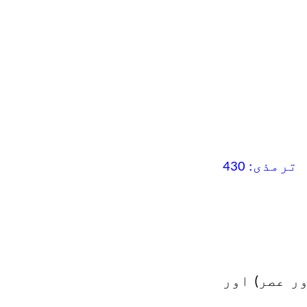
ترمذی: 430
ر عصر) اور