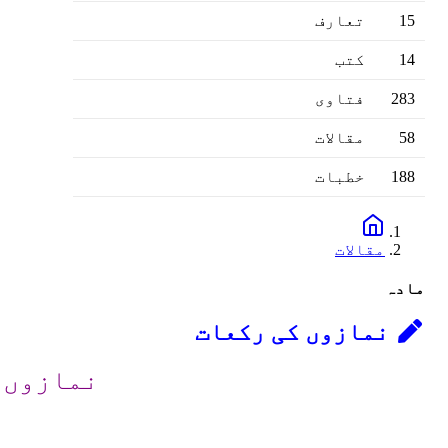
15
تعارف
14
کتب
283
فتاوى
58
مقالات
188
خطبات
مقالات
مادہ
نمازوں کی رکعات
نمازوں 