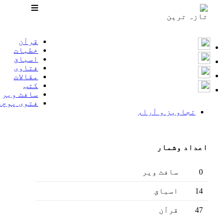
تازہ ترین
قرآن
خطبات
اسباق
فتاوى
مقالات
کتب
سافٹ ویر
فتوى پوچھ
تجاویز و آراء
اعداد وشمار
0
سافٹ ویر
14
اسباق
47
قرآن