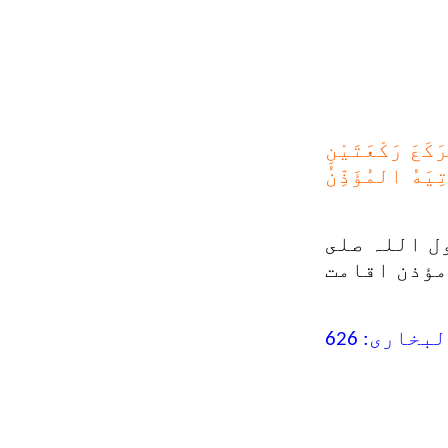
كَعَ رَكْعَتَيْنِ
ِيَهُ المُؤَذِّنُ
ل اللہ صلى
مؤذن اقامت
خاری: 626