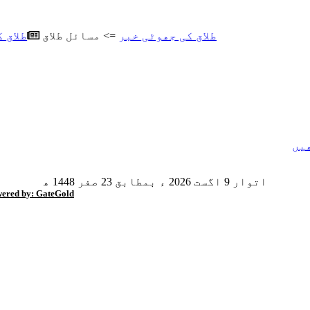
طلاق کی جھوٹی خبر
=> مسائل طلاق
طلاق کے مان
یں
اتوار 9 اگست 2026 ء بمطابق 23 صفر 1448 ھ
ered by: GateGold