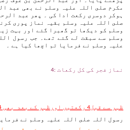
پڑھتے پایا۔ اور عبد الرحمن بن عوف رضی
مکرم صلى اللہ علیہ وسلم نے بھی عبد ال
ہوکر دوسری رکعت ادا کی ۔ پھر عبد الرحم
صلى اللہ علیہ وسلم بقیہ نماز پوری کرنے
وسلم کو دیکھا تو گھبرا گئے اور بہت زیا
وسلم سے سبقت لے گئے تھے۔ جب رسول اللہ
علیہ وسلم نے فرمایا تم اچھا کیا ہے ۔
نماز فجر کی کل رکعات :4
ظہر سے قبل4 رکعتیں اورظہر کے بعد بھی 4 رکعتیں
رسول اللہ صلى اللہ علیہ وسلم نے فرمایا