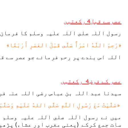
عصرسے قبل4 رکعتیں
رسول اللہ صلى اللہ علیہ وسلم کا فرمان ہ
«رَحِمَ اللَّهُ امْرَأً صَلَّى قَبْلَ العَصْرِ أَرْبَعًا»
اللہ اس بندے پر رحم فرمائے جو عصر سے ق
عصر کے فرض4 رکعتیں
سیدنا عبد اللہ بن عباس رضی اللہ عنہ فر
«صَلَّيْتُ مَعَ رَسُولِ اللَّهِ صَلَّى اللهُ عَلَيْهِ وَسَلّ
میں نے رسول اللہ صلى اللہ علیہ وسلم ک
سات جمع کرکے (یعنی مغرب اور عشاء) پڑھی