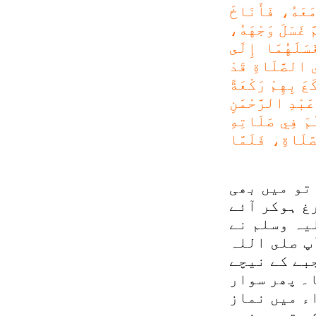
مَعَهُ، فَأَنَاخَ
َ غَسَلَ وَجْهَهُ،
َسَلَهُمَا إِلَى
ي الصَّلَاةِ قَدْ
عَ بِهِمْ رَكْعَةً
َبْدِ الرَّحْمَنِ
َمَ فِي صَلَاتِهِ
َلَاةِ، فَلَمَّا
تو میں بھی
غ ہوکر آئے
یہ وسلم نے
پ صلى اللہ
بے کے نیچے
۔ پھر سوار
ء میں نماز