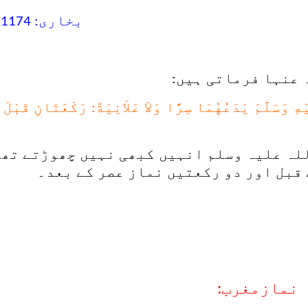
بخاری: 1174 ، مسلم: 452
 عنہا فرماتی ہیں:
وَسَلَّمَ يَدَعُهُمَا سِرًّا وَلاَ عَلاَنِيَةً: رَكْعَتَانِ قَبْلَ 
لہ علیہ وسلم انہیں کبھی نہیں چھوڑتے تھے ،
ے قبل اور دو رکعتیں نماز عصر کے بعد۔
نمازمغرب: