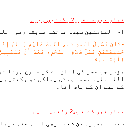
نماز فجر سے قبل2 رکعتیں ہیں۔
ام المؤمنین سیدہ عائشہ صدیقہ رضی اللہ 
«كَانَ رَسُولُ اللَّهِ صَلَّى اللهُ عَلَيْهِ وَسَلَّمَ إِذَا 
خَفِيفَتَيْنِ قَبْلَ صَلاَةِ الفَجْرِ، بَعْدَ أَنْ يَسْتَبِينَ
لِلْإِقَامَةِ»
مؤذن جب فجر کی اذان دے کر فارغ ہوتا تو
اللہ علیہ وسلم ہلکی پھلکی دو رکعتیں پڑ
کے لیے ان کے پاس آتا۔
نماز فجر کے فرض2 رکعتیں ہیں۔
سیدنا مغیرہ بن شعبہ رضی اللہ عنہ فرمات