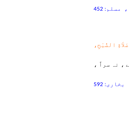
صَلاَةِ الصُّبْحِ،
 نہ سراً ،
بخاری: 592