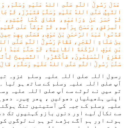
عَدَلَ رَسُولُ اللَّهِ صَلَّى اللهُ عَلَيْهِ وَسَلَّمَ، وَأ
النَّبِيُّ صَلَّى اللهُ عَلَيْهِ وَسَلَّمَ فَتَبَرَّزَ، ثُمَّ جَا
ثُمَّ حَسَرَ عَنْ ذِرَاعَيْهِ، فَضَاقَ كُمَّا جُبَّتِهِ، فَ
الْمِرْفَقِ، وَمَسَحَ بِرَأْسِهِ، ثُمَّ تَوَضَّأَ عَلَى خُفَّي
قَدَّمُوا عَبْدَ الرَّحْمَنِ بْنَ عَوْفٍ، فَصَلَّى بِهِمْ حِينَ 
مِنْ صَلَاةِ الْفَجْرِ، فَقَامَ رَسُولُ اللَّهِ صَلَّى اللهُ ع
بْنِ عَوْفٍ الرَّكْعَةَ الثَّانِيَةَ، ثُمَّ سَلَّمَ عَبْدُ ال
فَفَزِعَ الْمُسْلِمُونَ، فَأَكْثَرُوا التَّسْبِيحَ لِأَنَّه
سَلَّمَ رَسُولُ اللَّهِ صَلَّى اللهُ عَلَيْهِ وَسَلَّمَ، قَالَ ل
رسول اللہ صلى اللہ علیہ وسلم غزوہ تبو
آپ صلى اللہ علیہ وسلم کے ساتھ ہو لیا ۔
تو میں نے لوٹے سے آپ صلى اللہ علیہ وسل
اپنی ہتھیلیاں دھوئیں ، پھر چہرہ دھوی
علیہ وسلم کے جبہ کی آستینیں تنگ ہوگئی
سے نکال لیے اور دنوں بازو کہنیوں تک دھ
ہوئے اور ہم آگے بڑھے تو ہم نے لوگوں کو