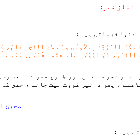
نماز فجر:
عنہا فرماتی ہیں :
سَكَتَ المُؤَذِّنُ بِالأُولَى مِنْ صَلاَةِ الفَجْرِ قَامَ، فَرَ
 الفَجْرُ، ثُمَّ اضْطَجَعَ عَلَى شِقِّهِ الأَيْمَنِ، حَتَّى يَأْت
 نماز فجر سے قبل اور طلوع فجر کے بعد رسو
ھتے ، پھر دائیں کروٹ لیٹ جاتے ، حتى کہ 
صحیح الب
ے ہیں :