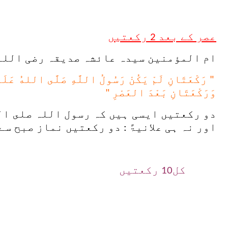
عصر کے بعد 2 رکعتیں
ام المؤمنین سیدہ عائشہ صدیقہ رضی اللہ
" رَكْعَتَانِ لَمْ يَكُنْ رَسُولُ اللَّهِ صَلَّى اللهُ عَلَيْهِ 
وَرَكْعَتَانِ بَعْدَ العَصْرِ "
دو رکعتیں ایسی ہیں کہ رسول اللہ صلى ال
اور نہ ہی علانیۃً : دو رکعتیں نماز صبح س
کل10 رکعتیں