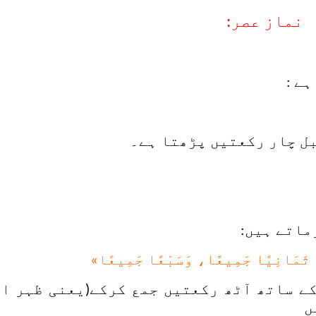
نماز عصر:
ے :
بل چار رکعتیں پڑھتا ہے۔
ماتے ہیں:
َمَ ثَمَانِيًا جَمِيعًا، وَسَبْعًا جَمِيعًا»
ے ساتھ آٹھ رکعتیں جمع کرکے(یعنی ظہر او
ں