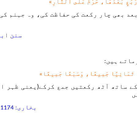
رْبَعٍ بَعْدَهَا، حَرُمَ عَلَى النَّارِ»
بعد بھی چار رکعت کی حفاظت کی، وہ جہنم کی 
سنن ابی د
ماتے ہیں:
َمَ ثَمَانِيًا جَمِيعًا، وَسَبْعًا جَمِيعًا»
ے ساتھ آٹھ رکعتیں جمع کرکے(یعنی ظہر او
ں
بخاری: 1174 ، مسلم: 452