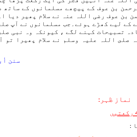
 اللہ عنہ انہیں فجر کی ایک رکعت پڑھا چک
رحمن بن عوف کے پیچھے مسلمانوں کے ساتھ ص
ن بن عوف رضی اللہ عنہ نے سلام پھیر دیا او
 کے لیے کھڑے ہوئے۔جب مسلمانوں نے آپ صلى
دہ تسبیحات کہنے لگے ، کیونکہ وہ نبی صلى
 صلى اللہ علیہ وسلم نے سلام پھیرا تو آ
سنن أبی 
نماز ظہر:
 :