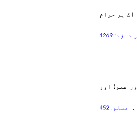
آگ پر حرام
اؤد: 1269
ر عصر) اور