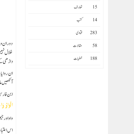
15
تعارف
14
کتب
283
فتاوى
دوران وض
58
مقالات
خلال نہیں
188
خطبات
داڑھی کے
ان روایا
آنکھیں م
ابن فارس
الْوَاوُ وَا
واو اور ج
اس اعتبار