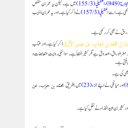
میں ہے۔ لیکن یہ عمر بن حفص
کھی ہے۔ اسے ا
لعقيلي (3/ 157)
نے ذکر کیا ہے۔ اور یہ عمر بن ذؤیب
لوراق نے بھی کر رکھی ہے۔
ذکر کیا ہے۔ اور عتاب
بُ بْنُ مُحَمَّدِ بْنِ شَوْذَبٍ، عَنْ عِيسَى الْأَزْرَقِ
 مطر الوراق، صدوق ہے مگر کثیر الخطأ ہے۔ سو اسکی روایت متعابعات و
 بنتی ہے۔
 بھی کی ہے۔
اور میانجی نے اپنے
جزء (23)
میں بطریق
محمَّد بن حرْب، عن
ر کثیر بن عبید الحذاء نے نقل کیا ہے۔