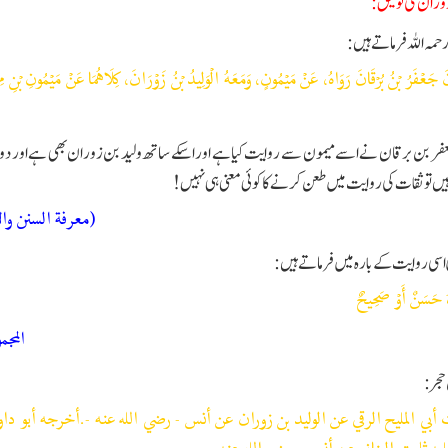
وران کی توثیق:
 رحمہ اللہ فرماتے ہیں:
 جَعْفَرُ بْنُ بُرْقَانَ رَوَاهُ، عَنْ مَيْمُونٍ، وَمَعَهُ الْوَلِيدُ بْنُ زَوْرَانَ، كِلَاهُمَا عَنْ مَيْمُونِ بْنِ مِهْ
عفر بن برقان نے اسے میمون سے روایت کیا ہے اور اسکے ساتھ ولید بن زوران بھی ہے اور دونو
 ہیں تو ثقات کی روایت میں طعن کرنے کا کوئی معنى ہی نہیں!
(معرفة السنن والآثار 
 اسی روایت کے بارہ میں فرماتے ہیں :
هُ حَسَنٌ أَوْ صَحِيحٌ
المجم
حجر:
بي المليح الرقي عن الوليد بن زوران عن أنس - رضي الله عنه -.أخرجه أبو داو