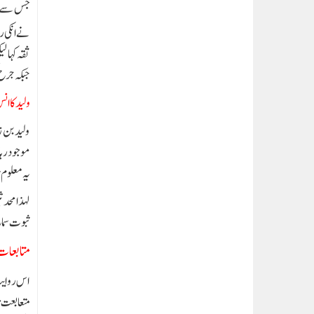
جس سے معل
نے انکی ر
ثقہ کہا ل
جبکہ جرح 
ولید کا ا
ولید بن ز
موجود رہا
یہ معلوم ہ
لہذا محدث
ثبوت سماع
متابعات
اس روایت 
متعابعت 