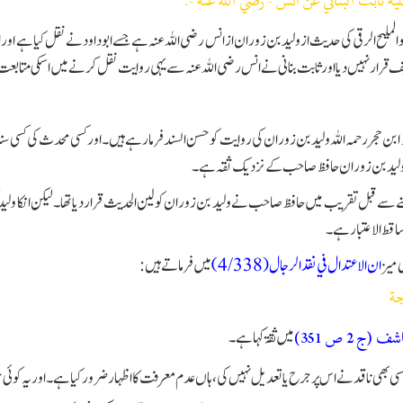
ليه ثابت البناني عن أنس - رضي الله عنه -.
بو الملیح الرقی کی حدیث از ولیدبن زوران از انس رضی اللہ عنہ ہے جسے ابو داود نے نقل کیا ہے اور
قرار نہیں دیا اور ثابت بنانی نے انس رضی اللہ عنہ سے یہی روایت نقل کرنے میں اسکی متابع
 ابن حجر رحمہ اللہ ولید بن زوران کی روایت کو حسن السند فرما رہے ہیں۔ اور کسی محدث کی کسی سند
لید بن زوران حافظ صاحب کے نزدیک ثقہ ہے۔
نے سے قبل تقریب میں حافظ صاحب نے ولید بن زوران کو لین الحدیث قرار دیا تھا۔ لیکن انکا ولید ک
اقط الاعتبار ہے۔
بی م
يزان الاعتدال في نقد الرجال(4/338)
میں فرماتے ہیں :
جة
میں ثقۃ کہا ہے۔
ف (ج 2 ص 351)
کسی بھی ناقد نے اس پر جرح یا تعدیل نہیں کی، ہاں عدم معرفت کا اظہار ضرور کیا ہے۔ اور یہ کوئ