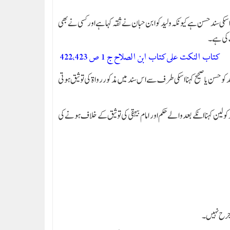
 اسکی سند حسن ہے کیونکہ ولید کو ابن حبان نے ثقہ کہا ہے اور کسی نے بھی
ت کی ہے۔
کتاب النكت على كتاب ابن الصلاح ج 1 ص 422،423
 کو حسن یا صحیح کہنا اسکی طرف سے اس سند میں مذکور رواۃ کی توثیق ہوتی
و لین کہنا انکے بعد والے حکم اور امام بیہقی کی توثیق کے خلاف ہونے کی
ی جرح نہیں۔