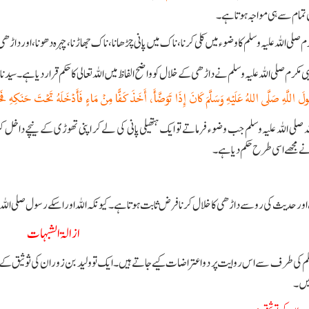
 تمام سے ہی مواجہ ہوتا ہے۔
رم صلى اللہ علیہ وسلم کا وضوء میں کلی کرنا ، ناک میں پانی چڑھانا، ناک جھاڑنا، چہرہ دھونا ، اور داڑھی
ی مکرم صلى اللہ علیہ وسلم نے داڑھی کے خلال کو واضح الفاظ میں اللہ تعالى کا حکم قرار دیا ہے۔ سید
لَ اللَّهِ صَلَّى اللهُ عَلَيْهِ وَسَلَّمَ كَانَ إِذَا تَوَضَّأَ، أَخَذَ كَفًّا مِنْ مَاءٍ فَأَدْخَلَهُ تَحْتَ حَنَكِهِ فَ
 صلى اللہ علیہ وسلم جب وضوء فرماتے تو ایک ہتھیلی پانی کی لے کر اپنی تھوڑی کے نیچے داخل
 مجھے اسی طرح حکم دیا ہے۔
ر حدیث کی رو سے داڑھی کا خلال کرنا فرض ثابت ہوتا ہے۔ کیونکہ اللہ اور اسکے رسول صلى اللہ 
ازالۃ الشبہات
لم کی طرف سے اس روایت پر دو اعتراضات کیے جاتے ہیں۔ ایک تو ولید بن زوران کی ثوثیق کے ح
میں۔