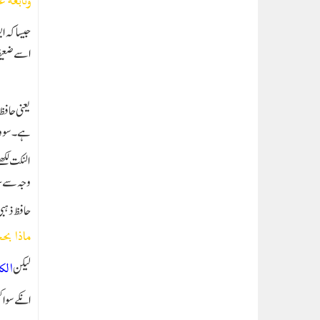
وتابعه ع
جیسا کہ ا
اسے ضعیف 
یعنی حافظ
ہے۔ سو و
النکت لکھ
وجہ سے س
حافظ ذہ
ماذا بح
لیکن
الكاش
انکے سوا 