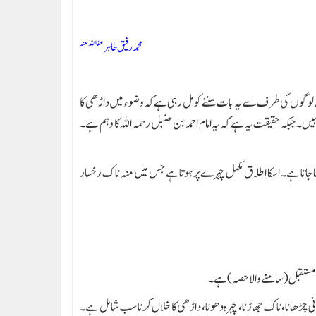
عفا اللہ عنہ
محمد رفیق طاہر
 لوگوں کی طرف سے یہ بات سننے کو مل رہی ہے کہ وضوء میں داڑھی کا
ہیں۔ جبکہ حقیقت یہ ہے کہ یہ امام احمد بن حنبل رحمہ اللہ کا وہم ہے۔
جاتا ہے۔ اسکا اطلاق مکمل چہرے پر ہوتا ہے جس میں منہ ناک رخسار
کا مستقبل (سامنے والا حصہ) ہے۔
پانی چڑھانا، ناک جھاڑنا، چہرہ دھونا، داڑھی کا خلال کرنا سب شامل ہے۔