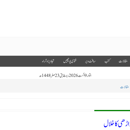
مقالات
کتب
سافٹ ویر
فتوى پوچھیں
تجاویز و آراء
اتوار 9 اگست 2026 ء بمطابق 23 صفر 1448 ھ
مقالات
اڑھی کا خلال