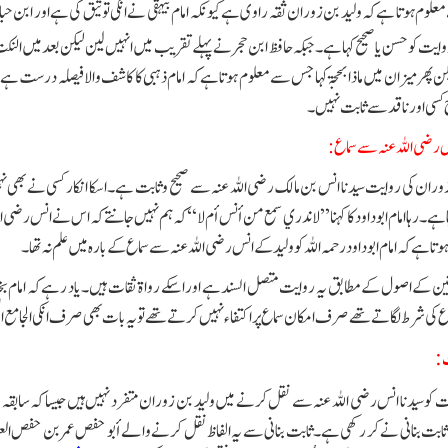
وم ہوتا ہے کہ ولید بن زوران ثقہ راوی ہے کیونکہ امام بیہقی نے انکی توثیق کی ہے اور ابن 
وایت کو حسن یا صحیح کہا ہے۔جبکہ حافظ ابن حجر نے پہلے تقریب میں انہیں لین لیکن بعد میں النک
یکن پھر میزان میں ما ذا بحجۃ کہا جس سے معلوم ہوتا ہے کہ امام ذہبی کا کاشف والا فیصلہ درست ہ
کسی اور ناقد سے ثابت نہیں۔
نس رضی اللہ عنہ سے سماع:
وران کی روایت سیدنا انس بن مالک رضی اللہ عنہ سے صحیح و ثابت ہے۔ اسکا انکار کسی نے بھی نہی
 ہے۔ رہا امام ابو داود کا کہنا ’’لا ندري سمع من أنس أم لا‘‘ کہ ہم نہیں جانتے کہ اس نے انس رضی 
وتا ہے کہ امام ابوداود رحمہ اللہ کو ولید کے انس رضی اللہ عنہ سے سماع کے بارہ میں علم نہ تھا۔
ین کے اصول کے مطابق یہ روایت متصل السند ہے اور اسکے رواۃ ثقات ہیں۔ یاد رہے کہ امام بخار
 کی شرط لگاتے تھے صرف امکان سماع پر اکتفاء نہیں کرتے تھے تو یہ بات بھی صرف انکی الجامع ا
:
کو سیدنا انس رضی اللہ عنہ سے نقل کرنے میں ولید بن زوران متفرد نہیں ہیں جیسا کہ سابقہ سط
ثابت بنانی نے کر رکھی ہے۔ ثابت بنانی سے یہ الفاظ نقل کرنے والے أبو حفص عمر بن حفص ا