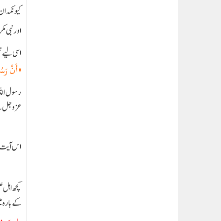
کیونکہ ان
اور نبی مک
اسی لیے نب
«أَنَّ رَسُو
رسول اللہ
عزوجل نے
اس آیت او
کچھ اہل ع
کے بارہ 