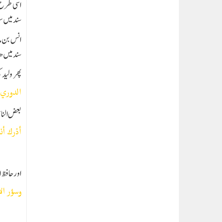
اسی طرح 
سند میں س
انس بن م
سند میں 
پھر ولید 
الدوري، 
بعض الناس
أدْرك أن
اور حافظ ا
وسؤر ال