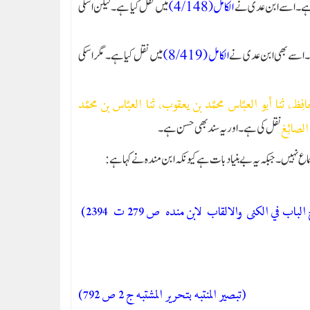
ی ہے۔ اسے ابن عدی نے
الکامل (4/148)
میں نقل کیا ہے۔ لیکن اسکی
ے۔ اسے بھی ابن عدی نے
الکامل (8/419)
میں نقل کیا ہے۔ مگر اسکی
افِظ، ثنا أبو العبَّاس محمَّد بن يعقوب، ثنا العبَّاس بن محمَّد
نقل کی ہے۔ اور یہ سند بھی حسن ہے۔
الصائِغ
اع نہیں ۔ جبکہ یہ بے بنیاد بات ہے کیونکہ ابن مندہ نے کہا ہے :
الباب في الكنى والالقاب لابن منده ص 279 ت 2394)
(تبصير المنتبه بتحرير المشتبه ج 2 ص 792)