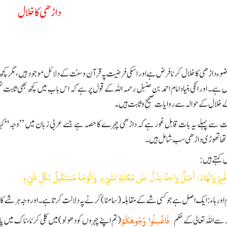
داڑھی کا خلال
وء داڑھی کا خلال کرنا فرض ہے اور اسکی فرضیت پہ قرآن وسنت کے دلائل موجود ہیں ، مگر کچھ
 ہے۔ اور انکی بنیاد امام احمد بن حنبل رحمہ اللہ کے قول پر ہے کہ اس باب میں کچھ بھی ثابت ن
 خلال کے حوالہ سے روایات صحیح و ثابت ہیں۔
ت سے پہلے یہ بات قابل غور ہے کہ داڑھی چہرے کا حصہ ہے جسے عربی زبان میں ’’وجہ‘‘ کہا 
اتھا تھوڑی داڑھی سب شامل ہیں۔
 کہتے ہیں:
لْجِيمُ وَالْهَاءُ: أَصْلٌ وَاحِدٌ يَدُلُّ عَلَى مُقَابَلَةٍ لِشَيْءٍ. وَالْوَجْهُ مُسْتَقْبِلٌ لِكُلِّ شَيْءٍ.
یم اور ہاء : ایک اصل ہے جو کسی شے کے مقابلہ (سامنا) کرنے پہ دلالت کرتا ہے۔ اور وجہ ہر شے 
 سے اللہ تعالى کے حکم
(تم اپنے چہروں کو دھو لو) میں کلی کرنا، ناک میں 
فَاغْسِلُوا وُجُوهَكُمْ