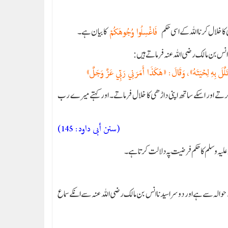
 کا خلال کرنا اللہ کے اسی حکم
کا بیان ہے۔
فَاغْسِلُوا وُجُوهَكُمْ
نا انس بن مالک رضی اللہ عنہ فرماتے ہیں:
خَلَّلَ بِهِ لِحْيَتَهُ»، وَقَالَ: «هَكَذَا أَمَرَنِي رَبِّي عَزَّ وَجَلَّ»
 کرتے اور ا سکے ساتھ اپنی داڑھی کا خلال فرماتے۔ اور کہتے میرے رب
(سنن أبی داود: 145)
علیہ وسلم کا حکم فرضیت پہ دلالت کرتا ہے۔
والہ سے ہے اور دوسرا سیدنا انس بن مالک رضی اللہ عنہ سے انکےسماع