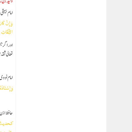
ولید بن ز
امام بیہقی
وَإِنْ كَانَ
الثِّقَاتِ
اور اگر ج
تعالى ثقہ
امام نووی
وَإِسْنَادُ
حافظ ابن 
كحديث أ