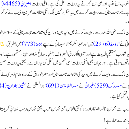
يعقوب بن كعْب اور علي بن حُجر نے یہ روایت نقل کی ہے۔ انکی روایت
الطبراني (4465،( المجالسة (949)، العقيلي (3/ 155)
پھر ثابت بنانی سے روایت کرنے میں یہ متفرد نہیں بلکہ اسکی متابعت عمر بن ذؤیب نے کر کر
ے۔
 مالک رضی اللہ عنہ سے روایت کرنے میں ولید بن زوران کی متعابعت ثابت بنانی کے سوا مطر ا
نی نے
الاوسط (2976)
میں اور عبد الکریم الاصبہانی نے اپنے
جزء:(773)
میں بطریق
عَتَّا
ن شوذب مستقیم الحدیث ہےاور عیسی الأزرق المعروف بـ غنجار صالح، زاهد، ثقة، مشهور ہے۔ اور
 قبول ہوتی ہے۔ اور یہاں بھی اسکی روایت اسی ضمن میں نقل کی جا رہی ہے۔ یعنی یہ روایت حسن
ن مالک سے روایت کرنے میں ولید کی متابعت ثابت بنانی اور مطر الوراق کے علاوہ امام زہری نے
م نے
مستدرک(529) طبرانی
نے
مسند الشامیین (691)
اور السلفی نے
مشیخہ بغدادیۃ (84)
نقل کیا ہے۔
رب سے محمد بن خالد الصفار اور دو أوثق الناس عن محمد بن حرب یعنی محمد بن وہب بن ابی کریمۃ او
 سند بے غبار ہے!