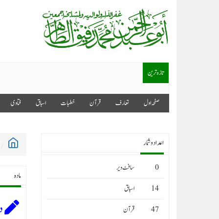
تازہ ترین
صفحہ اول
تعارف
قرآن
خطبات
اسباق
فتاوى
اعداد وشمار
0
سافٹ ویر
مادہ
14
اسباق
د
47
قرآن