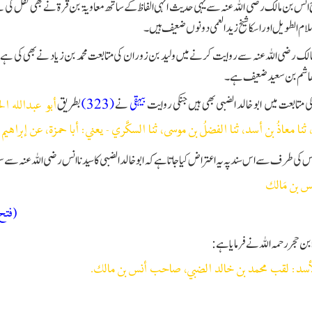
انس بن مالک رضی اللہ عنہ سے یہی حدیث انہی الفاظ کے ساتھ معاویۃ بن قرۃ نے بھی نقل ک
لام الطویل اور اسکا شیخ زید العمی دونوں ضعیف ہیں۔
الک رضی اللہ عنہ سے روایت کرنے میں ولید بن زوران کی متابعت محمد بن زیاد نے بھی کی ہ
ھاشم بن سعید ضعیف ہے۔
کی متابعت میں ابو خالد الضبی بھی ہیں جنکی روایت
بیہقی
نے
(323)
بطریق
أبو عبدالله الح
ثنا معاذُ بن أسد، ثنا الفضلُ بن موسى، ثنا السكَّري - يعني: أبا حمزة، عن إبراهيم 
 کی طرف سے اس سند پہ یہ اعتراض کیا جاتا ہے کہ ابو خالد الضبی کا سیدنا انس رضی اللہ عنہ سے سم
س بن مَالك
(فتح 
بن حجر رحمہ اللہ نے فرمایا ہے :
أسد: لقب محمد بن خالد الضبي، صاحب أنس بن مالك.