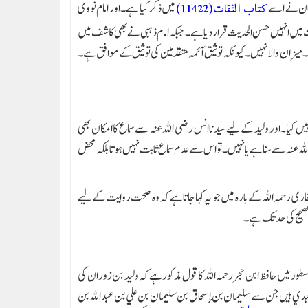
حبان نے اسے
میں ذکر کیا ہے۔ اور امام نووی
کتاب الثقات(11422)
ت میں انہیں حسن الحدیث قرار دیا ہے۔ جبکہ امام ذہبی نے بھی کاشف میں
ے۔ میزان والا نہیں۔ کیونکہ توثیق آئمہ متقدمین کی توثیق کے موافق ہے۔
ں کیا۔ اور ولید کے لیے سیدنا انس رضی اللہ عنہ سے سماع کا امکان بھی
اللہ عنہ سے سنا ہے یا نہیں۔ تو اس سے عدم سماع ثابت نہیں ہوتا بلکہ محض
ی رحمہ اللہ کے بارہ میں جو یہ کہا جاتا ہے کہ وہ صحت روایت کے لیے
لصحیح کی حد تک ہے۔
ور میں حافظ ابن حجر رحمہ اللہ کا قول مذکور ہے کہ ولید بن زوران کی
لعبدي ہیں جن سے سليمان بن إسحاق بن سليمان بن علي بن عبدالله بن